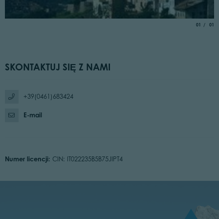
aria.slide_
of
01
01
SKONTAKTUJ SIĘ Z NAMI
+39(0461)683424
E-mail
Numer licencji:
CIN: IT022235B5B75JIPT4