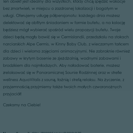
Ten obiekt jest idealny dla wszystkich, którzy chcą spędzić wakacje
bez zmartwień, w miejscu o zazdrosnej lokalizacji i bogatym w
usługi. Oferujemy usługę półpensjonatu: każdego dnia możesz
delektować się obfitym śniadaniem w formie bufetu, a na kolację
będziesz mógł wybierać spośród wielu propozycji bufetu. Twoje
dzieci będą mogły bawić się w Cermislandii, przedszkolu na stokach
narciarskich Alpe Cermis, w Kinny Baby Club, z wieczornym tańcem
dla dzieci i wieloma zajęciami animacyjnymi. Nie zabraknie również
zabawy w krytym basenie ze zjeżdżalnią, wodnymi zabawami i
brodzikiem dla najmłodszych. Aby naładować baterie, możesz
zrelaksować się w Panoramicznej Saunie Rodzinnej oraz w strefie
wellness AquaVitalis z sauną, łaźnią i strefą relaksu. Na życzenie, z
przyjemnością przyjmiemy także twoich małych czworonożnych
przyjaciół!
Czekamy na Ciebie!