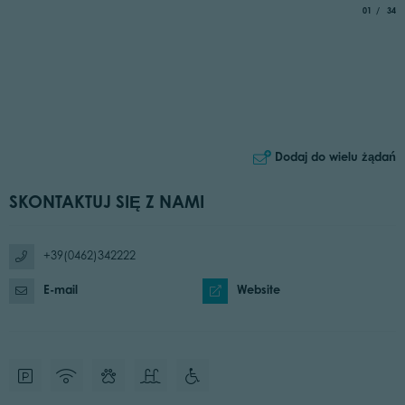
aria.slide_
of
01
34
Dodaj do wielu żądań
SKONTAKTUJ SIĘ Z NAMI
+39(0462)342222
E-mail
Website