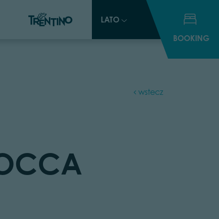
LATO
LATO
BOOKING
BOOKING
wstecz
ROCCA