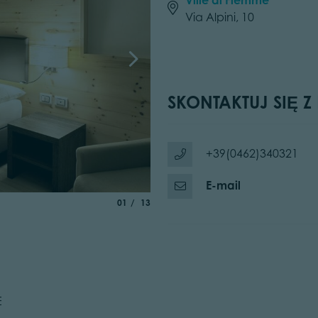
Via Alpini, 10
SKONTAKTUJ SIĘ Z
+39(0462)340321
E-mail
aria.slide_indicator.prefix
of
01
13
E