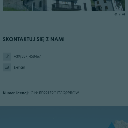
aria.slide_
of
01
01
SKONTAKTUJ SIĘ Z NAMI
+39(337)458467
E-mail
Numer licencji:
CIN: IT022172C1TCQ9RROW