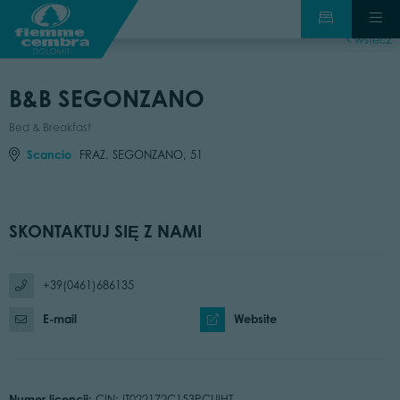
wstecz
B&B SEGONZANO
Bed & Breakfast
Scancio
FRAZ. SEGONZANO, 51
SKONTAKTUJ SIĘ Z NAMI
+39(0461)686135
E-mail
Website
Numer licencji:
CIN: IT022172C153PCUIHT