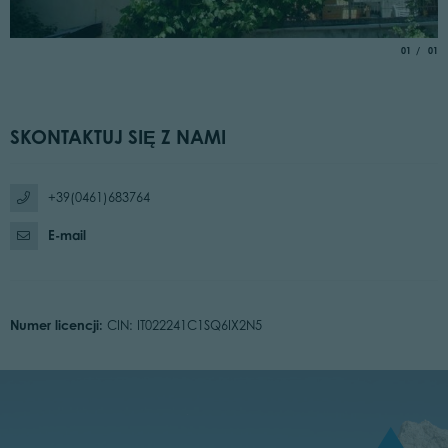
aria.slide_
of
01
01
SKONTAKTUJ SIĘ Z NAMI
+39(0461)683764
E-mail
Numer licencji:
CIN: IT022241C1SQ6IX2N5