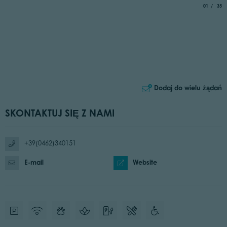
aria.slide_
of
01
35
Dodaj do wielu żądań
SKONTAKTUJ SIĘ Z NAMI
+39(0462)340151
E-mail
Website