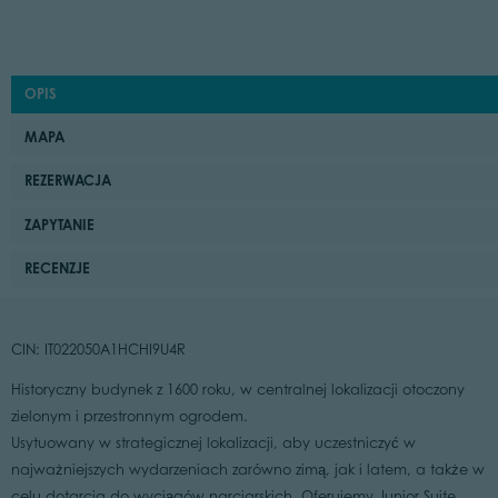
OPIS
MAPA
REZERWACJA
ZAPYTANIE
RECENZJE
CIN: IT022050A1HCHI9U4R
Historyczny budynek z 1600 roku, w centralnej lokalizacji otoczony
zielonym i przestronnym ogrodem.
Usytuowany w strategicznej lokalizacji, aby uczestniczyć w
najważniejszych wydarzeniach zarówno zimą, jak i latem, a także w
celu dotarcia do wyciągów narciarskich. Oferujemy Junior Suite,