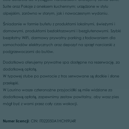
Suite oraz Pokoje z aneksem kuchennym; urządzone w stylu
alpejskim, zarówno w starym, jak i nowoczesnym wydaniu.
Śniadanie w formie bufetu z produktami lokalnymi, świeżymi i
domowymi, produktami bezlaktozowymi i bezglutenowymi. Szybki
bezpłatny WiFi, darmowy prywatny parking z ładowaniem dla
samochodów elektrycznych oraz depozyt na sprzęt narciarski z
podgrzewaczami do butów.
Dodatkowo oferujemy prywatne spa dostępne na rezerwację, za
dodatkową opłatą.
W typowej stube po powrocie z tras serwowane są słodkie i słone
przekąski.
W Laurino wasze czteronożne przyjaciółki są mile widziane za
dodatkową opłatą, zapewnimy zestaw powitalny, aby wasz pies
mógł być z wami przez cały czas wakacji.
Numer licencji:
CIN: IT022050A1HCHI9U4R