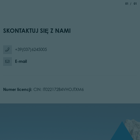
aria.slide_
of
01
01
SKONTAKTUJ SIĘ Z NAMI
+39(037)6245005
E-mail
Numer licencji:
CIN: IT022172B4VHOJTXM6