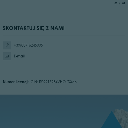
aria.slide_
of
01
01
SKONTAKTUJ SIĘ Z NAMI
+39(037)6245005
E-mail
Numer licencji:
CIN: IT022172B4VHOJTXM6