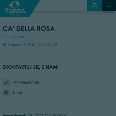
wstecz
CA' DELLA ROSA
Bed & Breakfast
Segonzano
FRAZ. VALCAVA, 22
SKONTAKTUJ SIĘ Z NAMI
+39(349)6080585
E-mail
Numer licencji:
CIN: IT022172C1E6YSL7X9