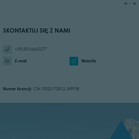
aria.slide_
of
01
16
SKONTAKTUJ SIĘ Z NAMI
+39(331)6665277
E-mail
Website
Numer licencji:
CIN: IT022172B7LLJN9F3B