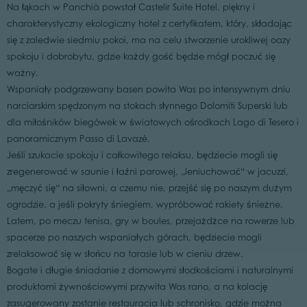
Na łąkach w Panchià powstał Castelir Suite Hotel, piękny i
charakterystyczny ekologiczny hotel z certyfikatem, który, składając
się z zaledwie siedmiu pokoi, ma na celu stworzenie urokliwej oazy
spokoju i dobrobytu, gdzie każdy gość będzie mógł poczuć się
ważny.
Wspaniały podgrzewany basen powita Was po intensywnym dniu
narciarskim spędzonym na stokach słynnego Dolomiti Superski lub
dla miłośników biegówek w światowych ośrodkach Lago di Tesero i
panoramicznym Passo di Lavazè.
Jeśli szukacie spokoju i całkowitego relaksu, będziecie mogli się
zregenerować w saunie i łaźni parowej, „leniuchować“ w jacuzzi,
„męczyć się“ na siłowni, a czemu nie, przejść się po naszym dużym
ogrodzie, a jeśli pokryty śniegiem, wypróbować rakiety śnieżne.
Latem, po meczu tenisa, gry w boules, przejażdżce na rowerze lub
spacerze po naszych wspaniałych górach, będziecie mogli
zrelaksować się w słońcu na tarasie lub w cieniu drzew.
Bogate i długie śniadanie z domowymi słodkościami i naturalnymi
produktami żywnościowymi przywita Was rano, a na kolację
zasugerowany zostanie restauracja lub schronisko, gdzie można