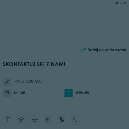
aria.slide_
of
01
45
Dodaj do wielu żądań
SKONTAKTUJ SIĘ Z NAMI
+39(0462)810001
E-mail
Website