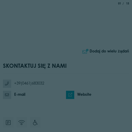
aria.slide_
of
01
15
Dodaj do wielu żądań
SKONTAKTUJ SIĘ Z NAMI
+39(0461)683032
E-mail
Website