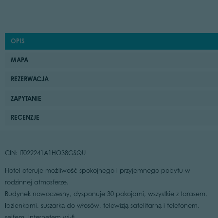
OPIS
MAPA
REZERWACJA
ZAPYTANIE
RECENZJE
CIN: IT022241A1HO38GSQU
Hotel oferuje możliwość spokojnego i przyjemnego pobytu w
rodzinnej atmosferze.
Budynek nowoczesny, dysponuje 30 pokojami, wszystkie z tarasem,
łazienkami, suszarką do włosów, telewizją satelitarną i telefonem,
sejfem, Internetem wi-fi.