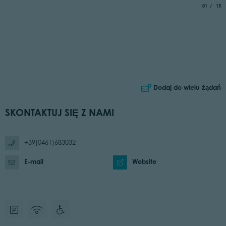
aria.slide_
of
01
15
Dodaj do wielu żądań
SKONTAKTUJ SIĘ Z NAMI
+39(0461)683032
E-mail
Website