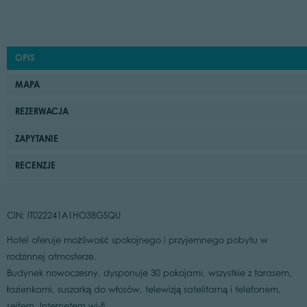
OPIS
MAPA
REZERWACJA
ZAPYTANIE
RECENZJE
CIN: IT022241A1HO38GSQU
Hotel oferuje możliwość spokojnego i przyjemnego pobytu w
rodzinnej atmosferze.
Budynek nowoczesny, dysponuje 30 pokojami, wszystkie z tarasem,
łazienkami, suszarką do włosów, telewizją satelitarną i telefonem,
sejfem, Internetem wi-fi.