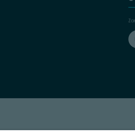
Za
T: 01901280220
COOKIES
IMPRINT
PRIVACY
ORGANIZZAZIONE