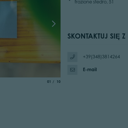
frazione stedro, 51
SKONTAKTUJ SIĘ Z
+39(348)3814264
E-mail
aria.slide_indicator.prefix
of
01
10