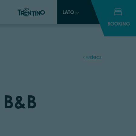
LATO
LATO
BOOKING
BOOKING
wstecz
 B&B