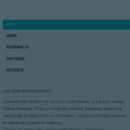
OPIS
MAPA
REZERWACJA
ZAPYTANIE
RECENZJE
CIN: IT022147A1YUMYCPMF
Zaledwie kilka kroków od centrum miejscowości, a tuż przy wielkiej
dolinie Predazzo, Hotel Liz cieszy się unikalną, spokojną i słoneczną
lokalizacją, w której rodzinna atmosfera i staranna obsługa sprawią,
że spędzicie przyjemne wakacje.
Idealny na relaksujący wypoczynek fizyczny i psychiczny.