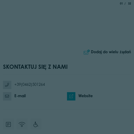
aria.slide_
of
01
32
Dodaj do wielu żądań
SKONTAKTUJ SIĘ Z NAMI
+39(0462)501264
E-mail
Website