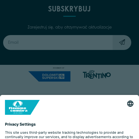
SUBSKRYBUJ
Zarejestruj się, aby otrzymywać aktualizacje
Capitale Sociale: Euro 220.000,00 | VAT: 01901280220
COOKIES
IMPRINT
PRIVACY
ORGANIZZAZIONE TRASPARENTE
ACCESSIBILITY STATEMENT
BY