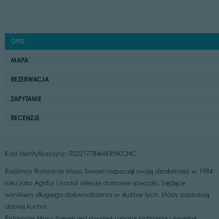
OPIS
MAPA
REZERWACJA
ZAPYTANIE
RECENZJE
Kod identyfikacyjny: IT022177B4MKRNKCNC
Rodzinny Ristorante Maso Sveseri rozpoczął swoją działalność w 1984
roku jako Agritur i nadal oferuje domowe specjały, będące
wynikiem długiego doświadczenia w służbie tych, którzy poszukują
dobrej kuchni.
Ristorante Maso Sveseri jest również uznaną lodziarnią i świetną