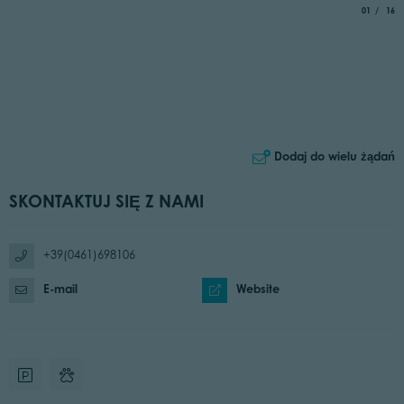
aria.slide_
of
01
16
Dodaj do wielu żądań
SKONTAKTUJ SIĘ Z NAMI
+39(0461)698106
E-mail
Website