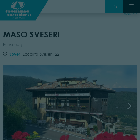
wstecz
MASO SVESERI
Pensjonaty
Sover
Località Sveseri, 22