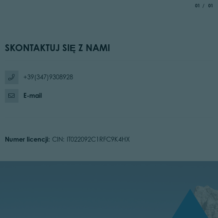
aria.slide_
of
01
01
SKONTAKTUJ SIĘ Z NAMI
+39(347)9308928
E-mail
Numer licencji:
CIN: IT022092C1RFC9K4HX