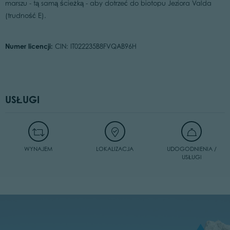
marszu - tą samą ścieżką - aby dotrzeć do biotopu Jeziora Valda
(trudność E).
Numer licencji:
CIN: IT022235B8FVQAB96H
USŁUGI
WYNAJEM
LOKALIZACJA
UDOGODNIENIA /
USŁUGI