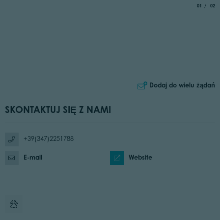
aria.slide_
of
01
02
Dodaj do wielu żądań
SKONTAKTUJ SIĘ Z NAMI
+39(347)2251788
E-mail
Website