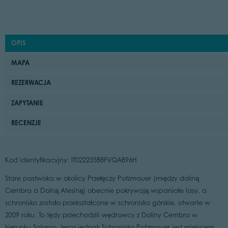
OPIS
MAPA
REZERWACJA
ZAPYTANIE
RECENZJE
Kod identyfikacyjny: IT022235B8FVQAB96H
Stare pastwiska w okolicy Przełęczy Potzmauer (między doliną
Cembra a Dolną Atesiną) obecnie pokrywają wspaniałe lasy, a
schronisko zostało przekształcone w schronisko górskie, otwarte w
2009 roku. To tędy przechodzili wędrowcy z Doliny Cembra w
kierunku Salorno, teraz jednak Schronisko Potzmauer jest miejscem