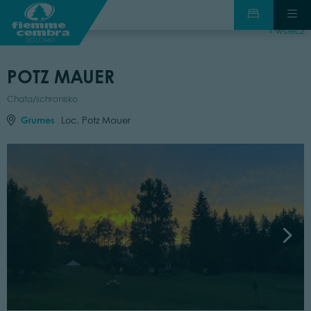
wstecz
POTZ MAUER
Chata/schronisko
Grumes
Loc. Potz Mauer