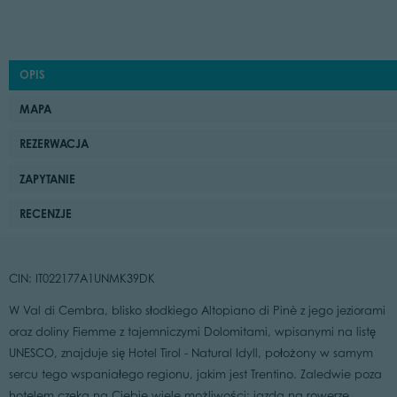
OPIS
MAPA
REZERWACJA
ZAPYTANIE
RECENZJE
CIN: IT022177A1UNMK39DK
W Val di Cembra, blisko słodkiego Altopiano di Pinè z jego jeziorami
oraz doliny Fiemme z tajemniczymi Dolomitami, wpisanymi na listę
UNESCO, znajduje się Hotel Tirol - Natural Idyll, położony w samym
sercu tego wspaniałego regionu, jakim jest Trentino. Zaledwie poza
hotelem czeka na Ciebie wiele możliwości: jazda na rowerze