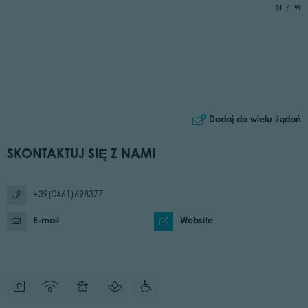
aria.slide_
of
01
99
Dodaj do wielu żądań
SKONTAKTUJ SIĘ Z NAMI
+39(0461)698377
E-mail
Website