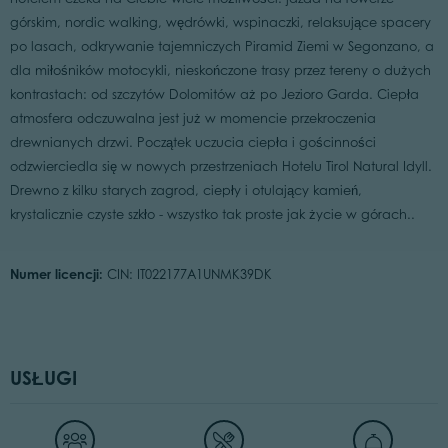
górskim, nordic walking, wędrówki, wspinaczki, relaksujące spacery
po lasach, odkrywanie tajemniczych Piramid Ziemi w Segonzano, a
dla miłośników motocykli, nieskończone trasy przez tereny o dużych
kontrastach: od szczytów Dolomitów aż po Jezioro Garda. Ciepła
atmosfera odczuwalna jest już w momencie przekroczenia
drewnianych drzwi. Początek uczucia ciepła i gościnności
odzwierciedla się w nowych przestrzeniach Hotelu Tirol Natural Idyll.
Drewno z kilku starych zagrod, ciepły i otulający kamień,
krystalicznie czyste szkło - wszystko tak proste jak życie w górach..
Numer licencji:
CIN: IT022177A1UNMK39DK
USŁUGI