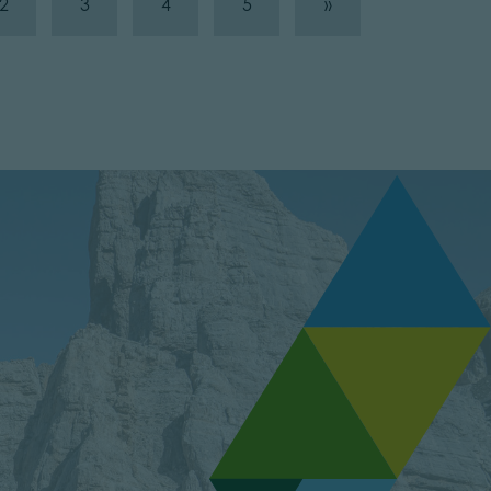
2
3
4
5
»