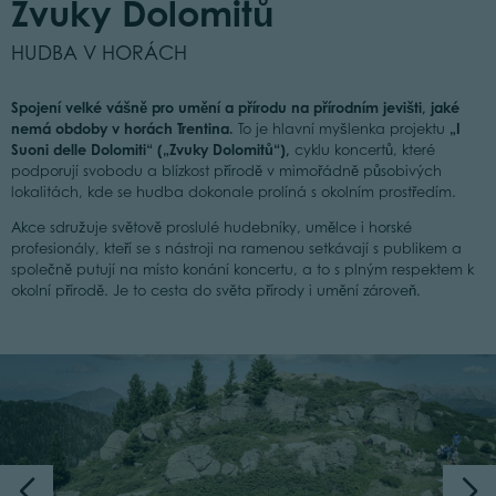
Zvuky Dolomitů
HUDBA V HORÁCH
Spojení velké vášně pro umění a přírodu na přírodním jevišti, jaké
nemá obdoby v horách Trentina.
„I
To je hlavní myšlenka projektu
Suoni delle Dolomiti“ („Zvuky Dolomitů“),
cyklu koncertů, které
podporují svobodu a blízkost přírodě v mimořádně působivých
lokalitách, kde se hudba dokonale prolíná s okolním prostředím.
Akce sdružuje světově proslulé hudebníky, umělce i horské
profesionály, kteří se s nástroji na ramenou setkávají s publikem a
společně putují na místo konání koncertu, a to s plným respektem k
okolní přírodě. Je to cesta do světa přírody i umění zároveň.