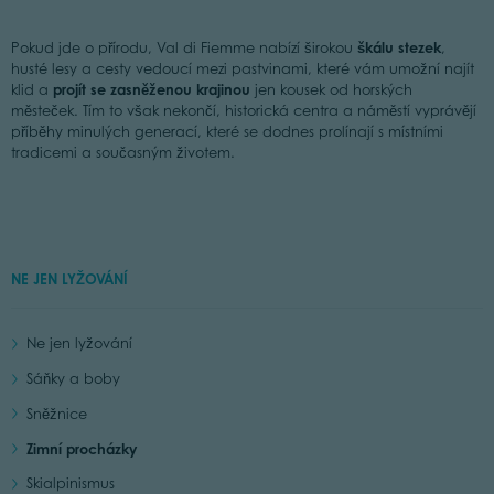
škálu stezek
Pokud jde o přírodu, Val di Fiemme nabízí širokou
,
husté lesy a cesty vedoucí mezi pastvinami, které vám umožní najít
projít se zasněženou
krajinou
klid a
jen kousek od horských
městeček. Tím to však nekončí, historická centra a náměstí vyprávějí
příběhy minulých generací, které se dodnes prolínají s místními
tradicemi a současným životem.
NE JEN LYŽOVÁNÍ
Ne jen lyžování
Sáňky a boby
Sněžnice
Zimní procházky
Skialpinismus