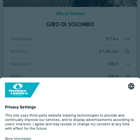
Ville di Fiemme
GIRO DI SOLOMBO
Vzdálenost
8,7 km
životnost
2 h 45 min
Do kopce
200 m
Slušný
200 m
Snadný