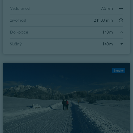
Vzdálenost
7,3 km
životnost
2 h 00 min
Do kopce
140 m
Slušný
140 m
Snadný