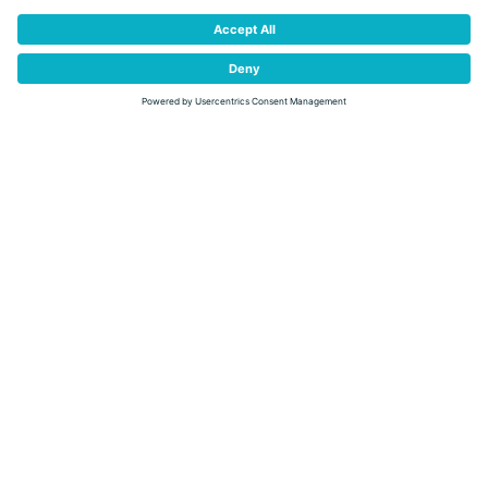
Ville di Fiemme
GIRO DEI PRATI DI VARENA, DI GIORNO E
ANCHE DI NOTTE
Vzdálenost
3,5 km
životnost
1 h 00 min
Do kopce
75 m
Slušný
75 m