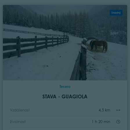
Snadný
Tesero
STAVA - GUAGIOLA
Vzdálenost
4,5 km
životnost
1 h 20 min