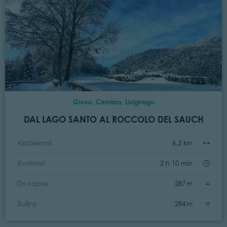
Giovo, Cembra, Lisignago
DAL LAGO SANTO AL ROCCOLO DEL SAUCH
Vzdálenost
6,2 km
životnost
2 h 10 min
Do kopce
287 m
Slušný
284 m