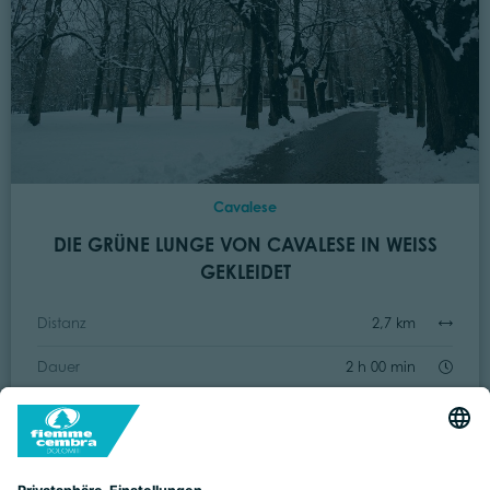
Cavalese
DIE GRÜNE LUNGE VON CAVALESE IN WEISS G
EKLEIDET
Distanz
2,7 km
Dauer
2 h 00 min
Bergauf
100 m
Bergab
100 m