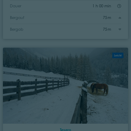
Dauer
1 h 00 min
Bergauf
75 m
Bergab
75 m
Leicht
Tesero