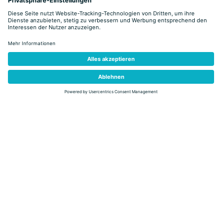
Leicht
Ziano di Fiemme
ZIANO DI FIEMME, EIN WAHRES
FREILICHTMUSEUM
Distanz
5,9 km