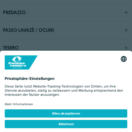
PREDAZZO
PASSO LAVAZÈ / OCLINI
TESERO
SKI
Skigebiete
Liftanlagen
Kaufen Sie Ihren ermäßigten Skipass online
Ski- und Snowboardschulen
Ski Kindergarten