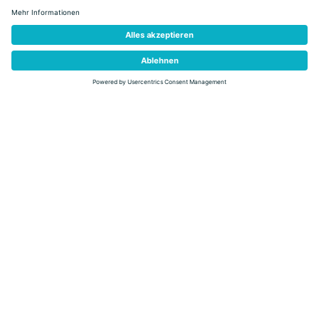
Bike
Mountain Bike & E-Bike
Radweg & Bike Rings
Road Bike
Bike Express
Bikeverleihstellen
Gravel Bike
Mountainbike-Führer
DAS KÖNNTE SIE AUCH
INTERESSIEREN