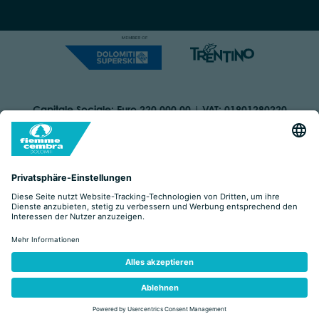
Capitale Sociale: Euro 220.000,00 | VAT: 01901280220
COOKIES
IMPRINT
PRIVACY
ORGANIZZAZIONE TRASPARENTE
BARRIEREFREIHEITSERKLÄRUNG
BY