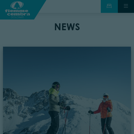
NEWS
Lesen Val di Fiemme: Olympische Spiele, Spaß und großartige Neueru