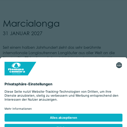
Marcialonga
31 JANUAR 2027
Seit einem halben Jahrhundert zieht das sehr berühmte
internationale Langlaufrennen Langläufer aus aller Welt an die
70 km lange Loipe
Strecke. Die
zieht sich durch verschneite Wiesen
und Wälder, vorbei an glucksenden Bächlein und durch
einladende Dörfer. Von Campestrin geht es zunächst aufwârts bis
Canazei zum Wendepunkt, dann wieder zurück Richtung Val di
Fiemme und zum erlösenden Zieleinlauf in der Viale Mendini in
Cavalese. Diejenigen, die sich für den Marcialonga light
entscheiden, sind 45 km zu bewältigen, mit Ziel in Predazzo, vor
einer großen Kulisse von freudenstrahlend applaudierenden
Zusehern.
Erfahren Sie mehr auf die Website von Marcialonga