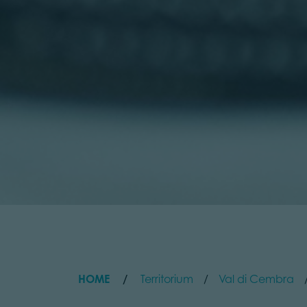
HOME
Territorium
Val di Cembra