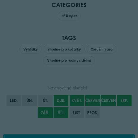
CATEGORIES
Pěší výlet
TAGS
Vyhlídky
vhodné pro kočárky
Okružní trasa
Vhodné pro rodiny s dětmi
Navrhované období
LED.
ÚN.
ÚT.
DUB.
KVĚT.
ČERVEN
ČERVENEC
SRP.
ZÁŘ.
ŘÍJ.
LIST.
PROS.