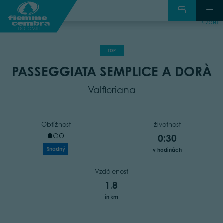
zpět
TOP
PASSEGGIATA SEMPLICE A DORÀ
Valfloriana
Obtížnost
životnost
0:30
Snadný
v hodinách
Vzdálenost
1.8
in km