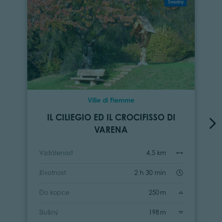
Snadný
Ville di Fiemme
IL CILIEGIO ED IL CROCIFISSO DI
VARENA
Vzdálenost
4,5 km
životnost
2 h 30 min
Do kopce
250 m
Slušný
198 m