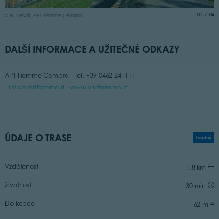
©
aria.slide
of
01
06
© N. Delvai, APT Fiemme Cembra
DALŠÍ INFORMACE A UŽITEČNÉ ODKAZY
APT Fiemme Cembra - Tel. +39 0462 241111
-
info@visitfiemme.it
-
www.visitfiemme.it
ÚDAJE O TRASE
Snadný
Vzdálenost
1,8 km
životnost
30 min
Do kopce
62 m