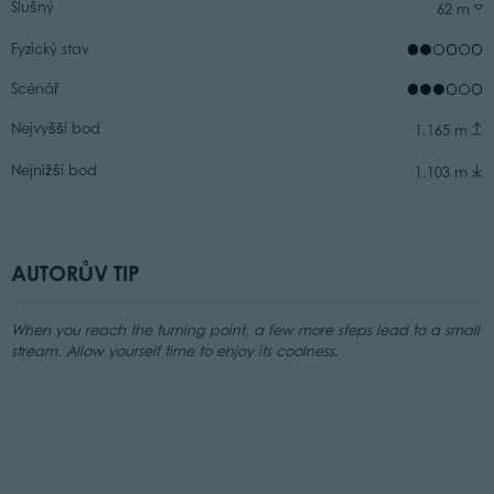
Slušný
62 m
Fyzický stav
Scénář
Nejvyšší bod
1.165 m
Nejnižší bod
1.103 m
AUTORŮV TIP
When you reach the turning point, a few more steps lead to a small
stream. Allow yourself time to enjoy its coolness.