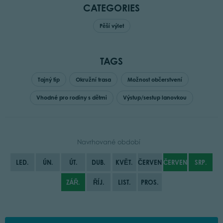
CATEGORIES
Pěší výlet
TAGS
Tajný tip
Okružní trasa
Možnost občerstvení
Vhodné pro rodiny s dětmi
Výstup/sestup lanovkou
Navrhované období
LED.
ÚN.
ÚT.
DUB.
KVĚT.
ČERVEN
ČERVENEC
SRP.
ZÁŘ.
ŘÍJ.
LIST.
PROS.