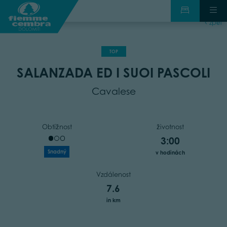
zpět
TOP
SALANZADA ED I SUOI PASCOLI
Cavalese
Obtížnost
životnost
3:00
Snadný
v hodinách
Vzdálenost
7.6
in km