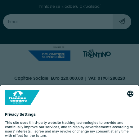
Přihlaste se k odběru aktualizací
Capitale Sociale: Euro 220.000,00 | VAT: 01901280220
COOKIES
IMPRINT
PRIVACY
ORGANIZZAZIONE TRASPARENTE
ACCESSIBILITY STATEMENT
BY