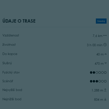
ÚDAJE O TRASE
Snadný
Vzdálenost
7,6 km
životnost
3 h 00 min
Do kopce
40 m
Slušný
470 m
Fyzický stav
Scénář
Nejvyšší bod
1.288 m
Nejnižší bod
834 m