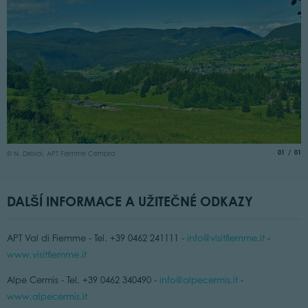
aria.slide
of
01
01
© N. Delvai, APT Fiemme Cembra
DALŠÍ INFORMACE A UŽITEČNÉ ODKAZY
APT Val di Fiemme - Tel. +39 0462 241111 -
info@visitfiemme.it
-
www.visitfiemme.it
Alpe Cermis - Tel. +39 0462 340490 -
info@alpecermis.it
-
www.alpecermis.it