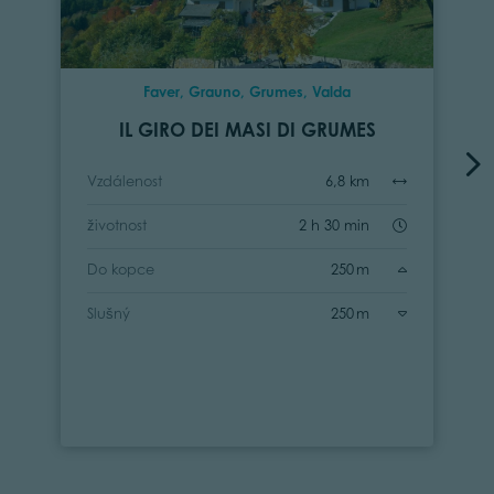
Faver, Grauno, Grumes, Valda
IL GIRO DEI MASI DI GRUMES
Vzdálenost
6,8 km
životnost
2 h 30 min
Do kopce
250 m
Slušný
250 m