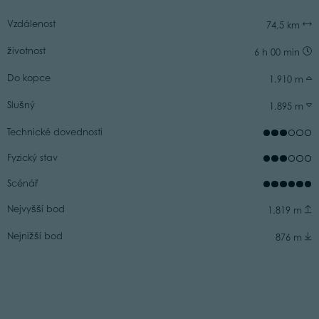
Vzdálenost
74,5 km
životnost
6 h 00 min
Do kopce
1.910 m
Slušný
1.895 m
Technické dovednosti
Fyzický stav
Scénář
Nejvyšší bod
1.819 m
Nejnižší bod
876 m