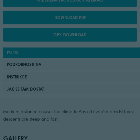
OTEVŘENÁ PROHLÍDKA V APLIKACI
DOWNLOAD PDF
GPX DOWNLOAD
POPIS
PODROBNOSTI NA
INSTRUKCE
JAK SE TAM DOSTAT
Medium distance course; the climb to Passo Lavazè is amidst forest;
descents are steep and fast.
GALLERY