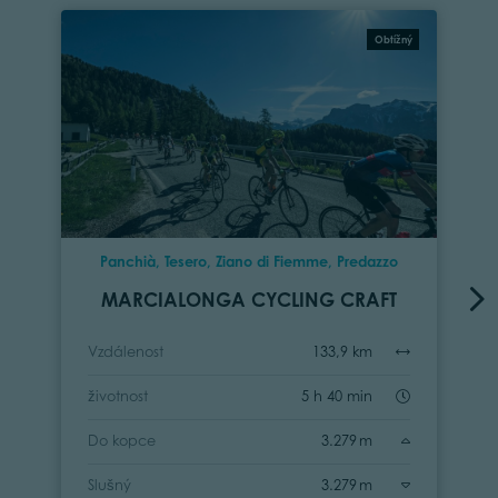
Obtížný
Panchià, Tesero, Ziano di Fiemme, Predazzo
MARCIALONGA CYCLING CRAFT
Vzdálenost
133,9 km
životnost
5 h 40 min
Do kopce
3.279 m
Slušný
3.279 m