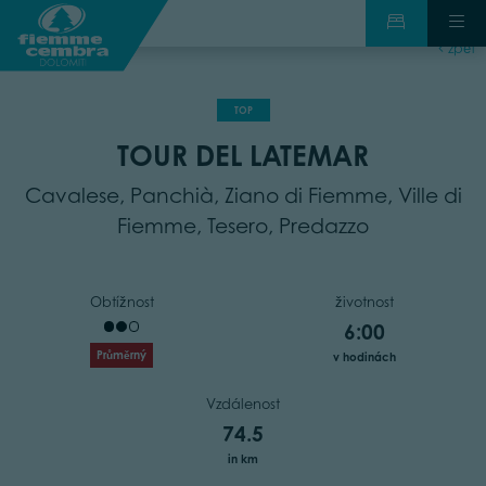
zpět
TOP
TOUR DEL LATEMAR
Cavalese, Panchià, Ziano di Fiemme, Ville di
Fiemme, Tesero, Predazzo
Obtížnost
životnost
6:00
Průměrný
v hodinách
Vzdálenost
74.5
in km