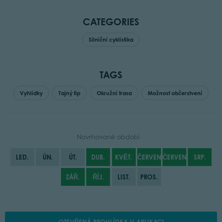
CATEGORIES
Silniční cyklistika
TAGS
Vyhlídky
Tajný tip
Okružní trasa
Možnost občerstvení
Navrhované období
LED.
ÚN.
ÚT.
DUB.
KVĚT.
ČERVEN
ČERVENEC
SRP.
ZÁŘ.
ŘÍJ.
LIST.
PROS.