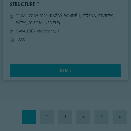
STRUCTURE."
11.06 - 27.09.2026 (
KAŽDÝ PONDĚLÍ, STŘEDA, ČTVRTEK,
PÁTEK, SOBOTA, NEDĚLE
)
CAVALESE
- Via Scario, 1
10:00
DETAIL
1
2
3
4
5
»