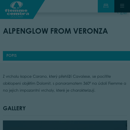
zpět
ALPENGLOW FROM VERONZA
POPIS
Z vrcholu kopce Carano, který přehlíží Cavalese, se pocítíte
obklopeni objětím Dolomit, s panoramatem 360° na údolí Fiemme a
na jejich impozantní vrcholy, které je charakterizují.
GALLERY