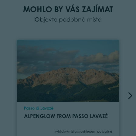
MOHLO BY VÁS ZAJÍMAT
Objevte podobná místa
Location
Passo di Lavazè
ALPENGLOW FROM PASSO LAVAZÈ
Category
vyhlídky/místa s rozhledem po krajině