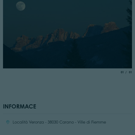
aria.slide_
of
01
01
INFORMACE
Location:
Località Veronza - 38030 Carano - Ville di Fiemme