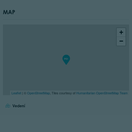
MAP
+
−
Leaflet
| ©
OpenStreetMap
, Tiles courtesy of
Humanitarian OpenStreetMap Team
Vedení