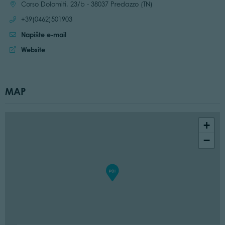
Location:
Corso Dolomiti, 23/b - 38037 Predazzo (TN)
Call:
+39(0462)501903
Napište e-mail
Website:
Website
MAP
+
−