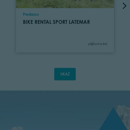
Location
Predazzo
BIKE RENTAL SPORT LATEMAR
Category
půjčovna kol
UKAŽ