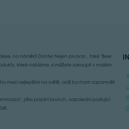
I
alese, na náměstí Dante! Nejen pivovar... také "Beer
odukty, které nabízíme, si můžete zakoupit v malém
Lo
ho mezi nejlepšími na světě, aniž bychom zapomněli
iammazza", přes pozdní brunch, odpolední posilující
eři.