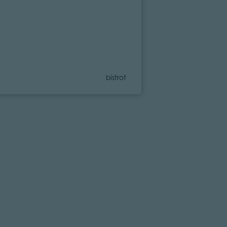
Category
bistrot