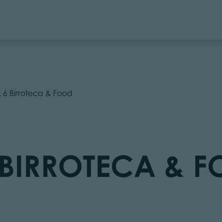
 6 Birroteca & Food
 BIRROTECA & 