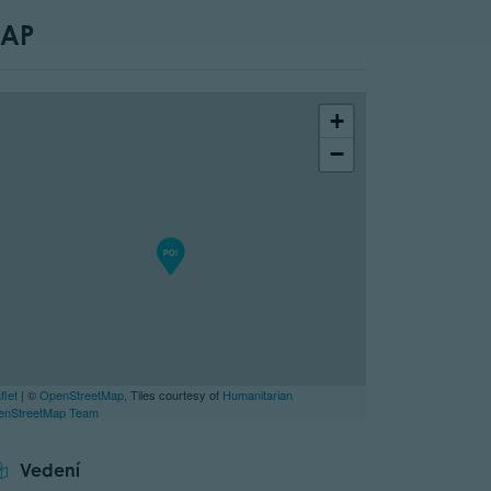
AP
+
−
flet
| ©
OpenStreetMap
, Tiles courtesy of
Humanitarian
enStreetMap Team
Vedení