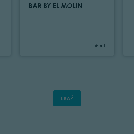
BAR BY EL MOLIN
gory
Category
ot
bistrot
UKAŽ