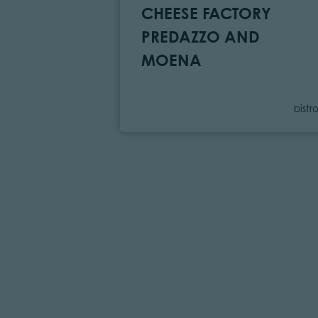
CHEESE FACTORY
PREDAZZO AND
MOENA
Cate
bistr