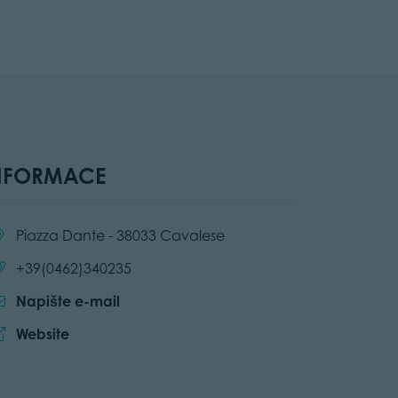
NFORMACE
cation:
Piazza Dante - 38033 Cavalese
Call:
+39(0462)340235
Napište e-mail
Website:
Website