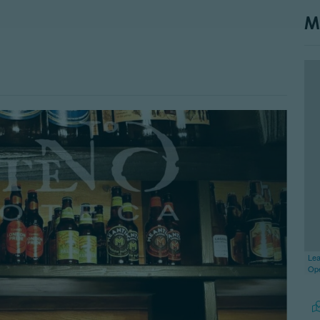
M
Lea
Op