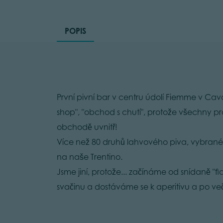
POPIS
První pivní bar v centru údolí Fiemme v Cav
shop", "obchod s chutí", protože všechny pr
obchodě uvnitř!
Více než 80 druhů lahvového piva, vybrané
na naše Trentino.
Jsme jiní, protože... začínáme od snídaně "f
svačinu a dostáváme se k aperitivu a po več