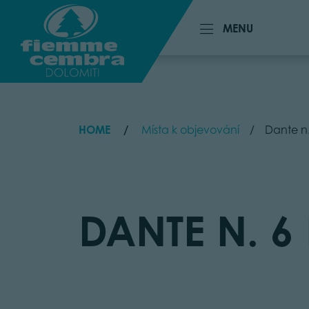
MENU
MENU
HOME
Místa k objevování
Dante n.
DANTE N. 6