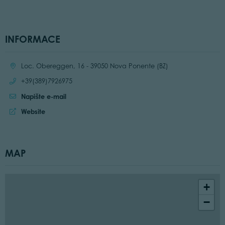
INFORMACE
Location:
Loc. Obereggen, 16 - 39050 Nova Ponente (BZ)
Call:
+39(389)7926975
Napište e-mail
Website:
Website
MAP
+
−