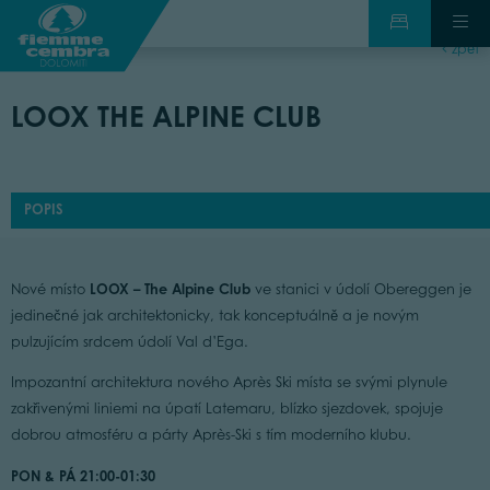
zpět
LOOX THE ALPINE CLUB
POPIS
LOOX – The Alpine Club
Nové místo
ve stanici v údolí Obereggen je
jedinečné jak architektonicky, tak konceptuálně a je novým
pulzujícím srdcem údolí Val d’Ega.
Impozantní architektura nového Après Ski místa se svými plynule
zakřivenými liniemi na úpatí Latemaru, blízko sjezdovek, spojuje
dobrou atmosféru a párty Après-Ski s tím moderního klubu.
PON & PÁ 21:00-01:30