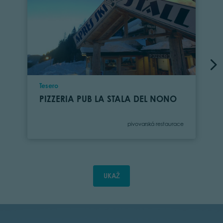
Location
Tesero
PIZZERIA PUB LA STALA DEL NONO
Category
pivovarská restaurace
UKAŽ