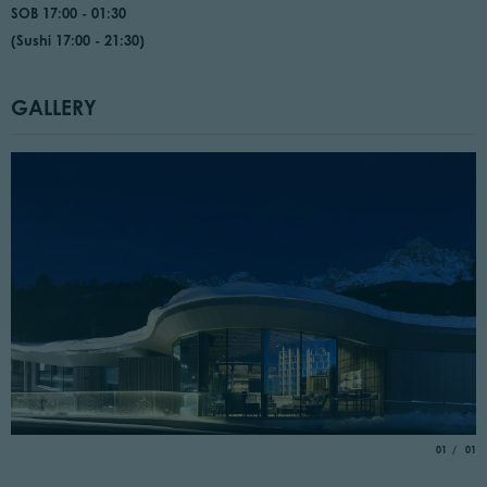
SOB 17:00 - 01:30
(Sushi 17:00 - 21:30)
GALLERY
aria.slide_
of
01
01