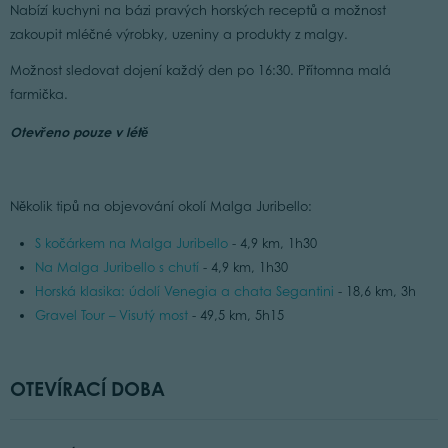
Nabízí kuchyni na bázi pravých horských receptů a možnost
zakoupit mléčné výrobky, uzeniny a produkty z malgy.
Možnost sledovat dojení každý den po 16:30. Přítomna malá
farmička.
Otevřeno pouze v létě
Několik tipů na objevování okolí Malga Juribello:
S kočárkem na Malga Juribello
- 4,9 km, 1h30
Na Malga Juribello s chutí
- 4,9 km, 1h30
Horská klasika: údolí Venegia a chata Segantini
- 18,6 km, 3h
Gravel Tour – Visutý most
- 49,5 km, 5h15
OTEVÍRACÍ DOBA