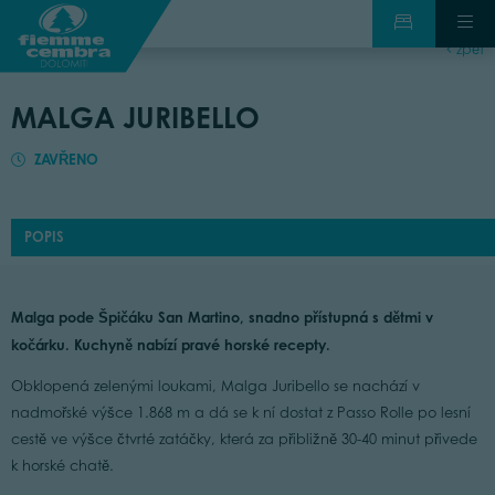
zpět
MALGA JURIBELLO
ZAVŘENO
POPIS
Malga pode Špičáku San Martino, snadno přístupná s dětmi v
kočárku. Kuchyně nabízí pravé horské recepty.
Obklopená zelenými loukami, Malga Juribello se nachází v
nadmořské výšce 1.868 m a dá se k ní dostat z Passo Rolle po lesní
cestě ve výšce čtvrté zatáčky, která za přibližně 30-40 minut přivede
k horské chatě.