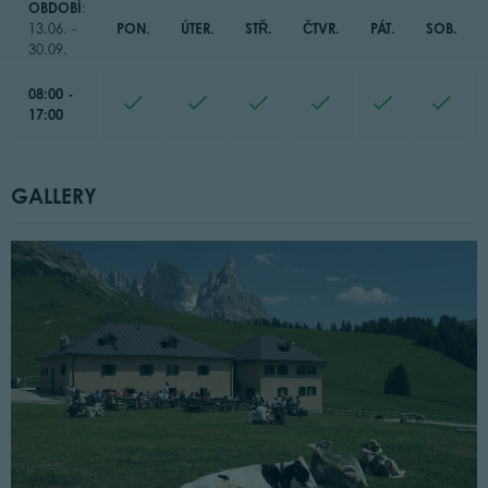
OBDOBÍ
:
PON.
ÚTER.
STŘ.
ČTVR.
PÁT.
SOB.
13.06. -
30.09.
08:00 -
17:00
GALLERY