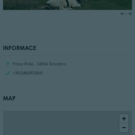
aria.slide_
of
01
01
INFORMACE
Location:
Passo Rolle - 34054 Tonadico
Call:
+39(348)8925841
MAP
+
−