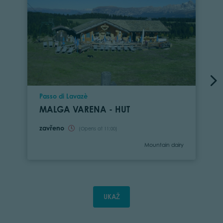
Location
Passo di Lavazè
MALGA VARENA - HUT
zavřeno
(Opens at 11:00)
Category
Mountain dairy
UKAŽ