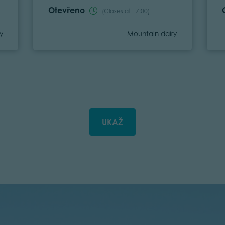
Otevřeno
(Closes at 17:00)
Category
y
Mountain dairy
UKAŽ