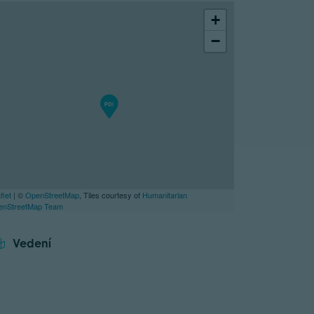
+
−
flet
| ©
OpenStreetMap
, Tiles courtesy of
Humanitarian
enStreetMap Team
Vedení