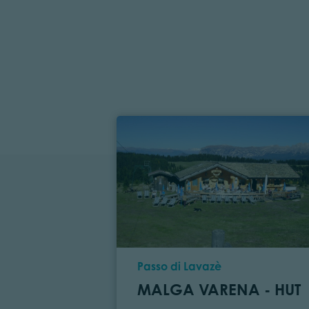
Location
Passo di Lavazè
MALGA VARENA - HUT