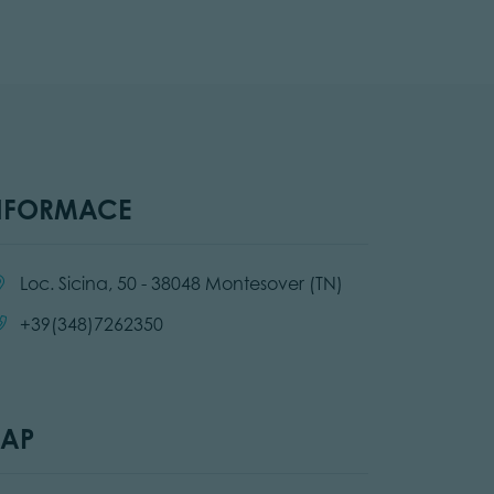
NFORMACE
cation:
Loc. Sicina, 50 - 38048 Montesover (TN)
Call:
+39(348)7262350
AP