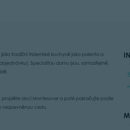
I
ídla tradiční tridentské kuchyně jako polenta a
objednávku). Specialitou domu jsou, samozřejmě,
ístě.
Lo
, projděte obcí Montesover a poté pokračujte podle
ou nezpevněnou cestu.
M