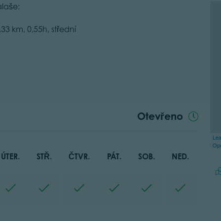
alaše:
2,33 km, 0,55h, střední
Otevřeno
Lea
Op
ÚTER.
STŘ.
ČTVR.
PÁT.
SOB.
NED.