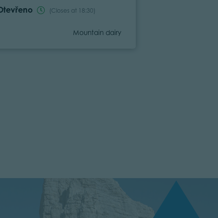
Otevřeno
Otevřeno
(Closes at 18:30)
Category
Mountain dairy