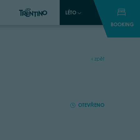
LÉTO
LÉTO
BOOKING
BOOKING
zpět
OTEVŘENO