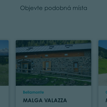
Objevte podobná místa
Location
Bellamonte
MALGA VALAZZA