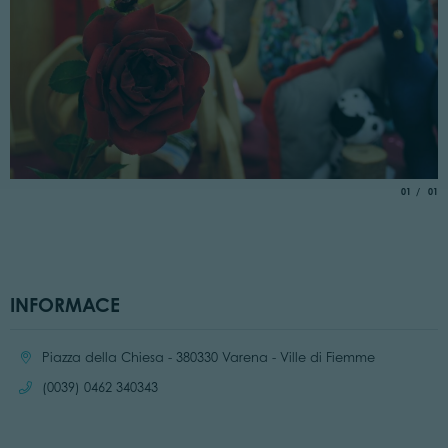
aria.slide_
of
01
01
INFORMACE
Location:
Piazza della Chiesa - 380330 Varena - Ville di Fiemme
Call:
(0039) 0462 340343