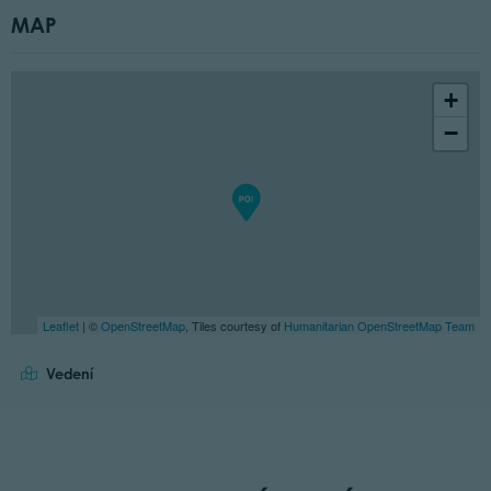
MAP
+
−
Leaflet
| ©
OpenStreetMap
, Tiles courtesy of
Humanitarian OpenStreetMap Team
Vedení