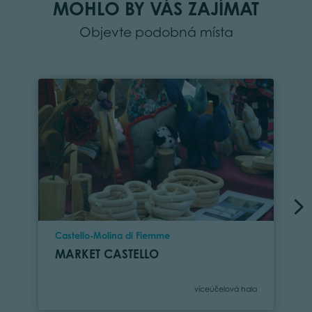
MOHLO BY VÁS ZAJÍMAT
Objevte podobná místa
Location
Castello-Molina di Fiemme
MARKET CASTELLO
Category
víceúčelová hala