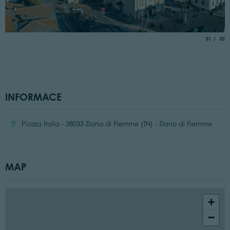
aria.slide_
of
01
02
INFORMACE
Location:
Piazza Italia - 38033 Ziano di Fiemme (TN) - Ziano di Fiemme
MAP
+
−