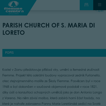
zpět
PARISH CHURCH OF S. MARIA DI
LORETO
POPIS
Kostel v Zianu představuje příklad víry, umění a řemeslné zručnosti
Fiemme. Projekt této sakrální budovy vypracoval zedník Furlanello,
otec stejnojmenného malíře ze Školy Fiemme. Posvěcen byl v roce
1968 a byl dokončen v současné objemové podobě v roce 1821,
díky úsilí a konzultaci schopných umělců jako je don Antonio Longo
z Varena. Na něm závisí malba, která zabírá horní část fasády, na
které je nahoře zobrazeno Panny Marie Loretánské sedící na Svaté