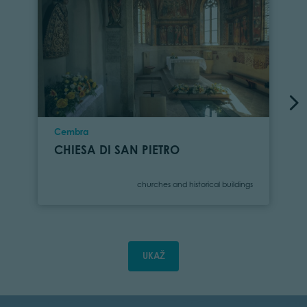
Location
Cembra
CHIESA DI SAN PIETRO
Category
churches and historical buildings
UKAŽ