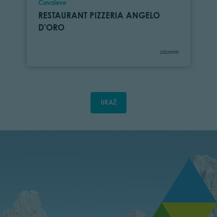
Location
Cavalese
RESTAURANT PIZZERIA ANGELO
D'ORO
Category
pizzerie
UKAŽ