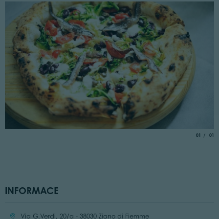
aria.slide_
of
01
01
INFORMACE
Location:
Via G.Verdi, 20/a - 38030 Ziano di Fiemme