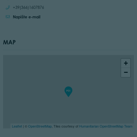
Call:
+39(366)1607876
Napište e-mail
MAP
+
−
Leaflet
| ©
OpenStreetMap
, Tiles courtesy of
Humanitarian OpenStreetMap Team