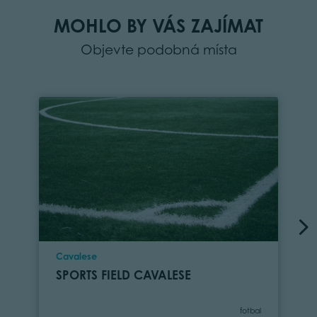
MOHLO BY VÁS ZAJÍMAT
Objevte podobná místa
Location
Cavalese
SPORTS FIELD CAVALESE
Category
fotbal