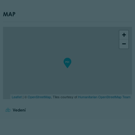
MAP
+
−
Leaflet
| ©
OpenStreetMap
, Tiles courtesy of
Humanitarian OpenStreetMap Team
Vedení