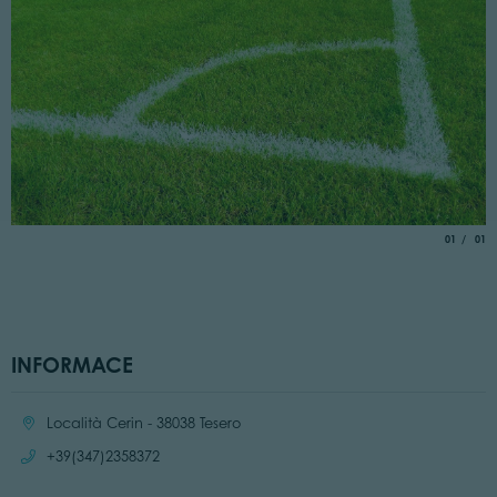
aria.slide_
of
01
01
INFORMACE
Location:
Località Cerin - 38038 Tesero
Call:
+39(347)2358372