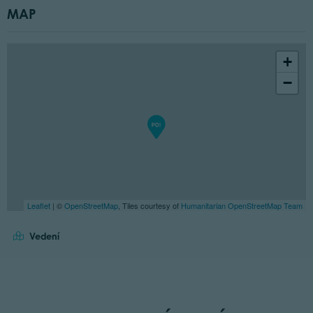
MAP
+
−
Leaflet
| ©
OpenStreetMap
, Tiles courtesy of
Humanitarian OpenStreetMap Team
Vedení