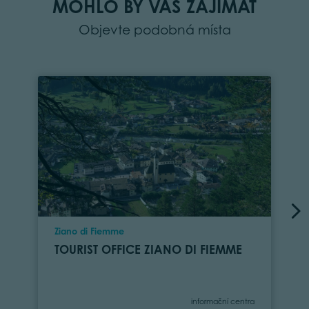
MOHLO BY VÁS ZAJÍMAT
Objevte podobná místa
Location
Ziano di Fiemme
TOURIST OFFICE ZIANO DI FIEMME
Category
informační centra