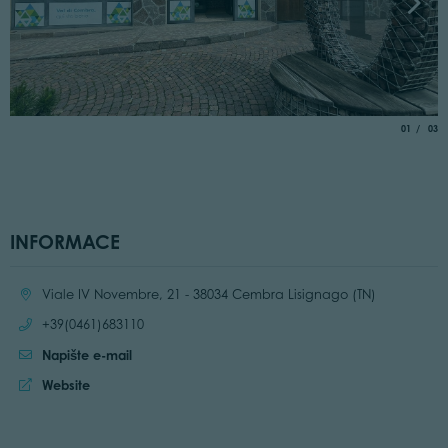
aria.slide_
of
01
03
INFORMACE
Location:
Viale IV Novembre, 21 - 38034 Cembra Lisignago (TN)
Call:
+39(0461)683110
Napište e-mail
Website:
Website