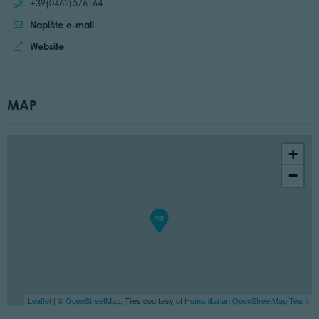
Call:
+39(0462)576164
Napište e-mail
Website:
Website
MAP
+
−
Leaflet
| ©
OpenStreetMap
, Tiles courtesy of
Humanitarian OpenStreetMap Team