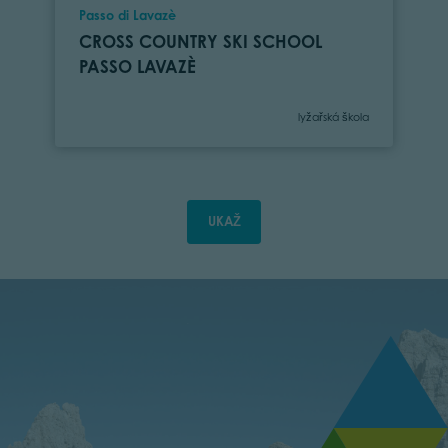
Location
Passo di Lavazè
CROSS COUNTRY SKI SCHOOL
PASSO LAVAZÈ
Category
lyžařská škola
UKAŽ