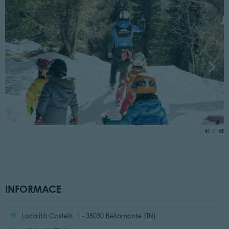
aria.slide_
of
01
05
INFORMACE
Location:
Località Castelir, 1 - 38030 Bellamonte (TN)