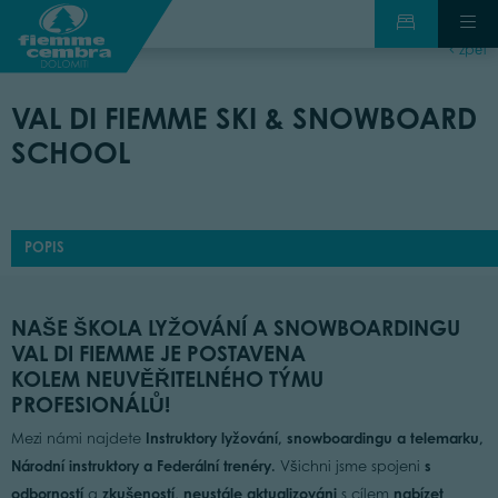
zpět
VAL DI FIEMME SKI & SNOWBOARD
SCHOOL
POPIS
NAŠE ŠKOLA LYŽOVÁNÍ A SNOWBOARDINGU
VAL DI FIEMME JE POSTAVENA
KOLEM NEUVĚŘITELNÉHO TÝMU
PROFESIONÁLŮ!
Instruktory lyžování, snowboardingu a telemarku,
Mezi námi najdete
Národní instruktory a Federální trenéry.
s
Všichni jsme spojeni
odborností
zkušeností
neustále aktualizováni
nabízet
a
,
s cílem