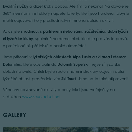
kvalitní služby
a držet krok s dobou. Ale tím to nekončí! Na dovolené
360° mezi námi instruktory najdete také ty, kteří jsou horolezci, abyste
mohli objevovat hory prostřednictvím mnoha dalších aktivit.
s rodinou, s partnerem nebo sami, začátečníci, dobří lyžaři
Ať už jste
či lyžařské kluby
, společně najdeme lekci, která je pro vás ta pravá,
v profesionální, přátelské a horské atmosféře!
lyžařských oblastech Alpe Lusia a ski area Latemar
Jsme přítomni v
Dolomites
Dolomiti Superski
, které obě patří do
, největší lyžařské
oblasti na světě. Chtěli byste spolu s námi instruktory objevit i další
Ski Tour
lyžařské oblasti prostřednictvím
? Jsme na to také připraveni!
Všechny navrhované aktivity a ceny lekcí jsou zveřejněny na
stránkách
www.scuoladisci.net
GALLERY