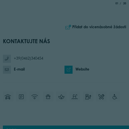
aria.slide_
of
01
20
Přidat do vícenásobné žádosti
KONTAKTUJTE NÁS
+39(0462)340454
E-mail
Website