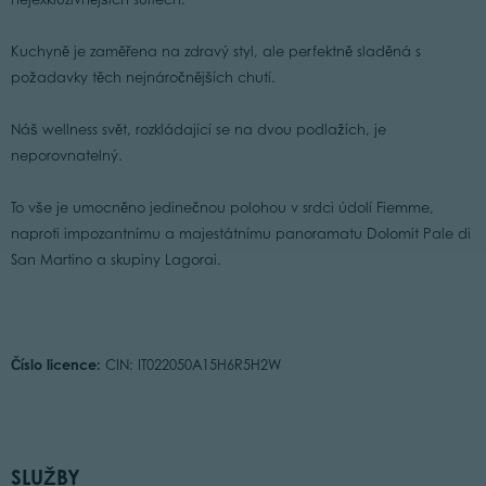
Kuchyně je zaměřena na zdravý styl, ale perfektně sladěná s
požadavky těch nejnáročnějších chutí.
Náš wellness svět, rozkládající se na dvou podlažích, je
neporovnatelný.
To vše je umocněno jedinečnou polohou v srdci údolí Fiemme,
naproti impozantnímu a majestátnímu panoramatu Dolomit Pale di
San Martino a skupiny Lagorai.
Číslo licence:
CIN: IT022050A15H6R5H2W
SLUŽBY