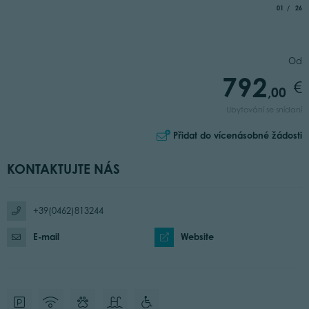
aria.slide_
of
01
26
Od
792
,00
Ubytování se snídaní
Přidat do vícenásobné žádosti
KONTAKTUJTE NÁS
+39(0462)813244
E-mail
Website