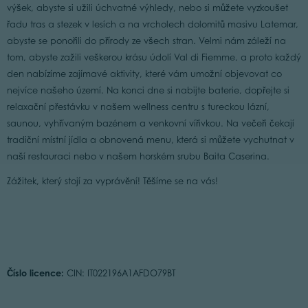
výšek, abyste si užili úchvatné výhledy, nebo si můžete vyzkoušet
řadu tras a stezek v lesích a na vrcholech dolomitů masivu Latemar,
abyste se ponořili do přírody ze všech stran. Velmi nám záleží na
tom, abyste zažili veškerou krásu údolí Val di Fiemme, a proto každý
den nabízíme zajímavé aktivity, které vám umožní objevovat co
nejvíce našeho území. Na konci dne si nabijte baterie, dopřejte si
relaxační přestávku v našem wellness centru s tureckou lázní,
saunou, vyhřívaným bazénem a venkovní vířivkou. Na večeři čekají
tradiční místní jídla a obnovená menu, která si můžete vychutnat v
naší restauraci nebo v našem horském srubu Baita Caserina.
Zážitek, který stojí za vyprávění! Těšíme se na vás!
Číslo licence:
CIN: IT022196A1AFDO79BT