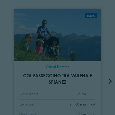
Snadný
Ville di Fiemme
COL PASSEGGINO TRA VARENA E
SPIANEZ
Vzdálenost
8,6 km
životnost
2 h 00 min
Do kopce
120 m