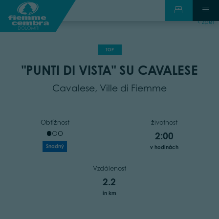
zpět
TOP
"PUNTI DI VISTA" SU CAVALESE
Cavalese, Ville di Fiemme
Obtížnost
životnost
2:00
Snadný
v hodinách
Vzdálenost
2.2
in km