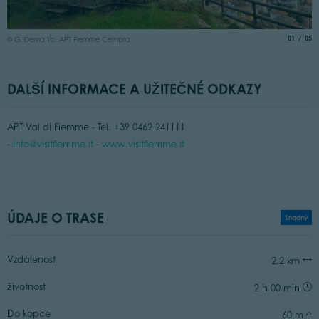
©
aria.slide
of
01
05
© G. Demattio, APT Fiemme Cembra
DALŠÍ INFORMACE A UŽITEČNÉ ODKAZY
APT Val di Fiemme - Tel. +39 0462 241111
-
info@visitfiemme.it
-
www.visitfiemme.it
ÚDAJE O TRASE
Snadný
Vzdálenost
2,2 km
životnost
2 h 00 min
Do kopce
60 m