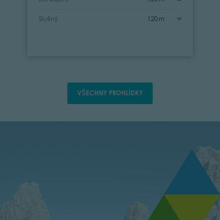
Slušný
120 m
VŠECHNY PROHLÍDKY