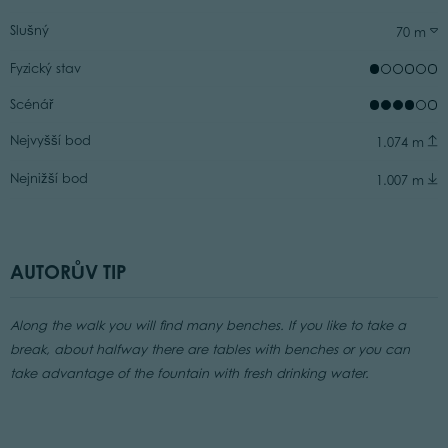
Slušný
70 m
Fyzický stav
Scénář
Nejvyšší bod
1.074 m
Nejnižší bod
1.007 m
AUTORŮV TIP
Along the walk you will find many benches. If you like to take a
break, about halfway there are tables with benches or you can
take advantage of the fountain with fresh drinking water.