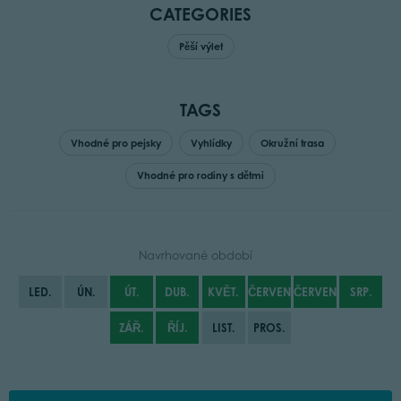
CATEGORIES
Pěší výlet
TAGS
Vhodné pro pejsky
Vyhlídky
Okružní trasa
Vhodné pro rodiny s dětmi
Navrhované období
LED.
ÚN.
ÚT.
DUB.
KVĚT.
ČERVEN
ČERVENEC
SRP.
ZÁŘ.
ŘÍJ.
LIST.
PROS.