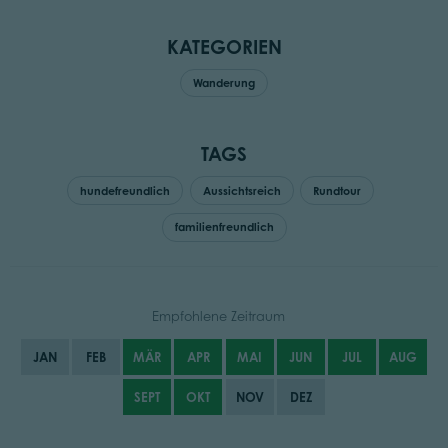
KATEGORIEN
Wanderung
TAGS
hundefreundlich
Aussichtsreich
Rundtour
familienfreundlich
Empfohlene Zeitraum
JAN
FEB
MÄR
APR
MAI
JUN
JUL
AUG
SEPT
OKT
NOV
DEZ