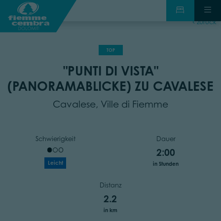
zurück
TOP
"PUNTI DI VISTA"
(PANORAMABLICKE) ZU CAVALESE
Cavalese, Ville di Fiemme
Schwierigkeit
Dauer
2:00
Leicht
in Stunden
Distanz
2.2
in km