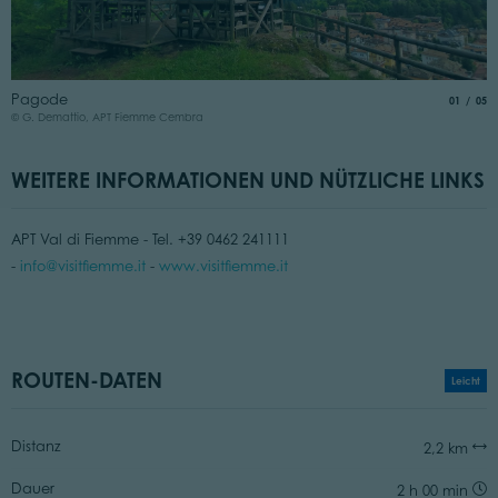
C
Pagode
aria.slide
von
01
05
©
© G. Demattio, APT Fiemme Cembra
WEITERE INFORMATIONEN UND NÜTZLICHE LINKS
APT Val di Fiemme - Tel. +39 0462 241111
-
info@visitfiemme.it
-
www.visitfiemme.it
ROUTEN-DATEN
Leicht
Distanz
2,2 km
Dauer
2 h 00 min