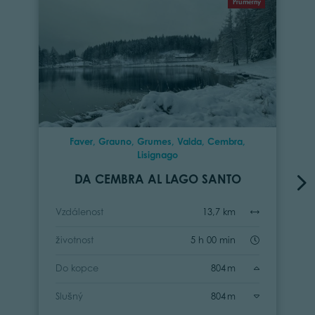
Průměrný
Faver, Grauno, Grumes, Valda, Cembra,
Lisignago
DA CEMBRA AL LAGO SANTO
Vzdálenost
13,7 km
životnost
5 h 00 min
Do kopce
804 m
Slušný
804 m