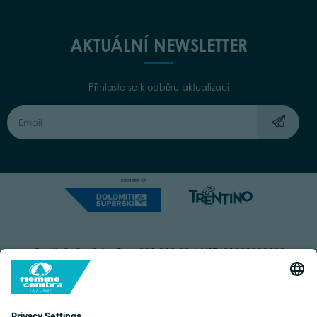
AKTUÁLNÍ NEWSLETTER
Přihlaste se k odběru aktualizací
Capitale Sociale: Euro 220.000,00 | VAT: 01901280220
COOKIES
IMPRINT
PRIVACY
ORGANIZZAZIONE TRASPARENTE
ACCESSIBILITY STATEMENT
BY