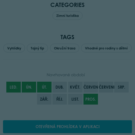
CATEGORIES
Zimní turistika
TAGS
Vyhlídky
Tajný tip
Okružní trasa
Vhodné pro rodiny s dětmi
Navrhované období
LED.
ÚN.
ÚT.
DUB.
KVĚT.
ČERVEN
ČERVENEC
SRP.
ZÁŘ.
ŘÍJ.
LIST.
PROS.
OTEVŘENÁ PROHLÍDKA V APLIKACI