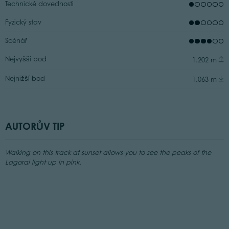
Technické dovednosti
Fyzický stav
Scénář
Nejvyšší bod
1.202 m
Nejnižší bod
1.063 m
AUTORŮV TIP
Walking on this track at sunset allows you to see the peaks of the
Lagorai light up in pink.