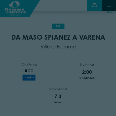
zpět
TOP
DA MASO SPIANEZ A VARENA
Ville di Fiemme
Obtížnost
životnost
2:00
Snadný
v hodinách
Vzdálenost
7.3
in km