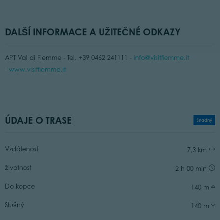
DALŠÍ INFORMACE A UŽITEČNÉ ODKAZY
APT Val di Fiemme - Tel. +39 0462 241111 -
info@visitfiemme.it
-
www.visitfiemme.it
ÚDAJE O TRASE
Snadný
Vzdálenost
7,3 km
životnost
2 h 00 min
Do kopce
140 m
Slušný
140 m