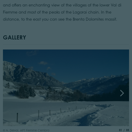
and offers an enchanting view of the villages of the lower Val di
Fiemme and most of the peaks of the Lagorai chain. In the
distance, to the east you can see the Brenta Dolomites massif.
GALLERY
©
aria.slide
of
01
05
© N. Delvai, APT Fiemme Cembra